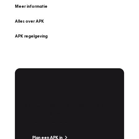
Meer informatie
Alles over APK
APK regelgeving
APK Keuring bij
Vakgarage!
Is het weer tijd voor de jaarlijkse APK? Ga
snel naar Vakgarage bij u in de buurt, en ga
zonder zorgen de weg op!
Plan een APK in