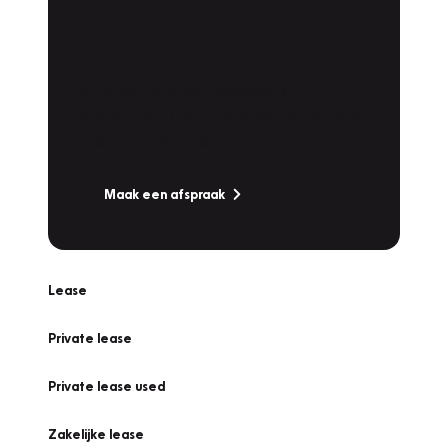
Plan een
Werkplaatsafspraak
Is uw auto toe aan Onderhoud,
Bandenwissel of een Vakantiecheck? Plan
online een afspraak!
Maak een afspraak
Lease
Private lease
Private lease used
Zakelijke lease