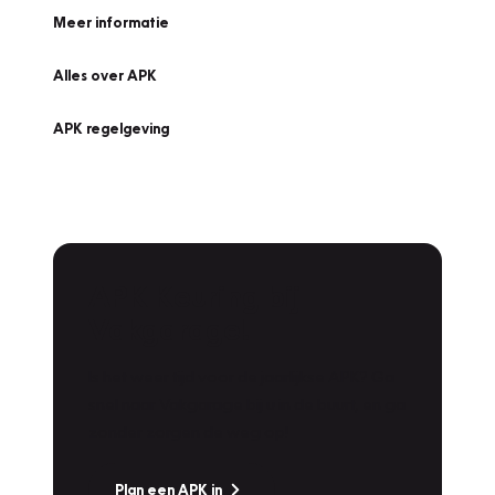
Meer informatie
Alles over APK
APK regelgeving
APK Keuring bij
Vakgarage!
Is het weer tijd voor de jaarlijkse APK? Ga
snel naar Vakgarage bij u in de buurt, en ga
zonder zorgen de weg op!
Plan een APK in