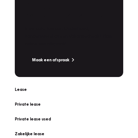
Plan een
Werkplaatsafspraak
Is uw auto toe aan Onderhoud,
Bandenwissel of een Vakantiecheck? Plan
online een afspraak!
Maak een afspraak
Lease
Private lease
Private lease used
Zakelijke lease