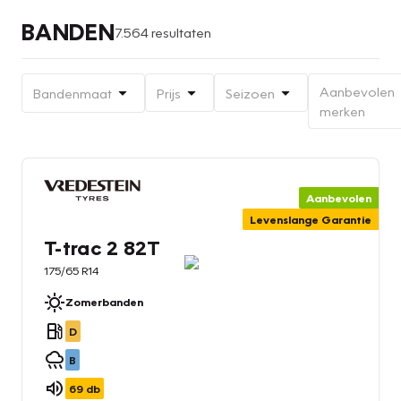
BANDEN
7.564 resultaten
Aanbevolen
Bandenmaat
Prijs
Seizoen
merken
Aanbevolen
Levenslange Garantie
T-trac 2 82T
175/65 R14
Zomerbanden
D
B
69
db