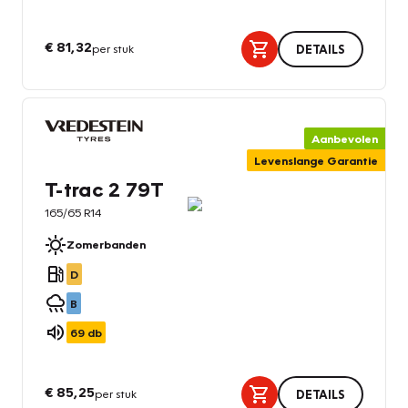
€ 81,32
per stuk
DETAILS
Aanbevolen
Levenslange Garantie
T-trac 2 79T
165/65 R14
Zomerbanden
D
B
69
db
€ 85,25
per stuk
DETAILS