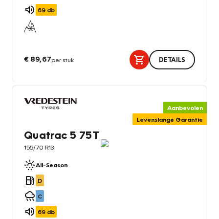
69
db
€ 89,67
per stuk
DETAILS
Aanbevolen
Levenslange Garantie
Quatrac 5 75T
155/70 R13
All-Season
D
C
69
db