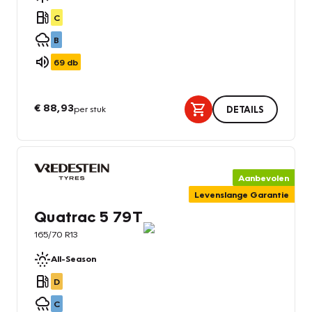
C
B
69
db
€ 88,93
per stuk
DETAILS
Aanbevolen
Levenslange Garantie
Quatrac 5 79T
165/70 R13
All-Season
D
C