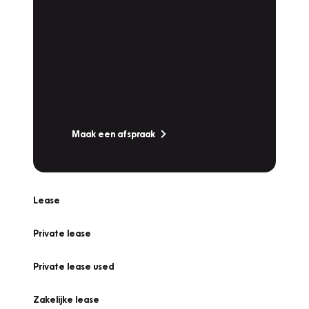
Plan een
Werkplaatsafspraak
Is uw auto toe aan Onderhoud,
Bandenwissel of een Vakantiecheck? Plan
online een afspraak!
Maak een afspraak
Lease
Private lease
Private lease used
Zakelijke lease