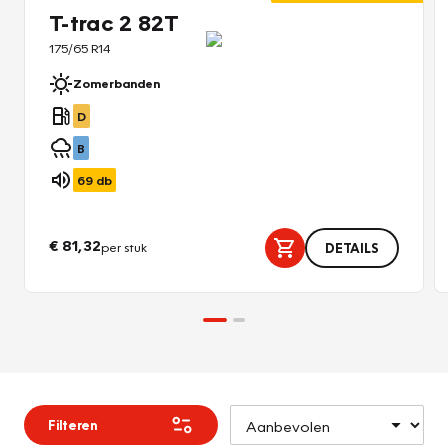
T-trac 2 82T
175/65 R14
Zomerbanden
D
B
69
db
€ 81,32
per stuk
DETAILS
Filteren