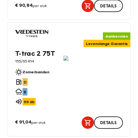
€ 90,84
per stuk
DETAILS
Aanbevolen
Levenslange Garantie
T-trac 2 75T
155/65 R14
Zomerbanden
D
B
69
db
€ 91,04
per stuk
DETAILS