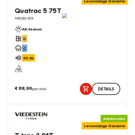
Levenslange Garantie
Quatrac 5 75T
145/80 R13
All-Season
D
C
69
db
€ 88,86
per stuk
DETAILS
Aanbevolen
Levenslange Garantie