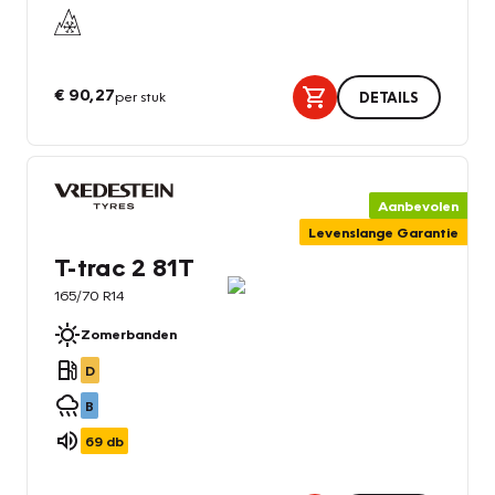
€ 90,27
per stuk
DETAILS
Aanbevolen
Levenslange Garantie
T-trac 2 81T
165/70 R14
Zomerbanden
D
B
69
db