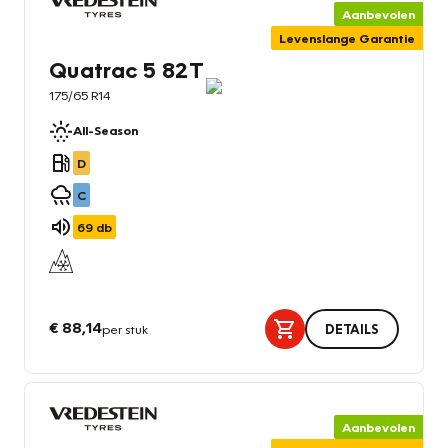
Aanbevolen
Levenslange Garantie
Quatrac 5 82T
175/65 R14
All-Season
D
C
69
db
€ 88,14
per stuk
DETAILS
Aanbevolen