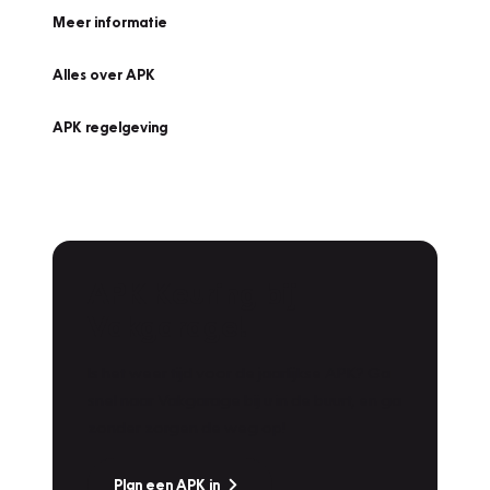
Meer informatie
Alles over APK
APK regelgeving
APK Keuring bij
Vakgarage!
Is het weer tijd voor de jaarlijkse APK? Ga
snel naar Vakgarage bij u in de buurt, en ga
zonder zorgen de weg op!
Plan een APK in