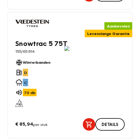
Aanbevolen
Levenslange Garantie
Snowtrac 5 75T
155/65 R14
Winterbanden
D
C
70
db
€ 85,94
per stuk
DETAILS