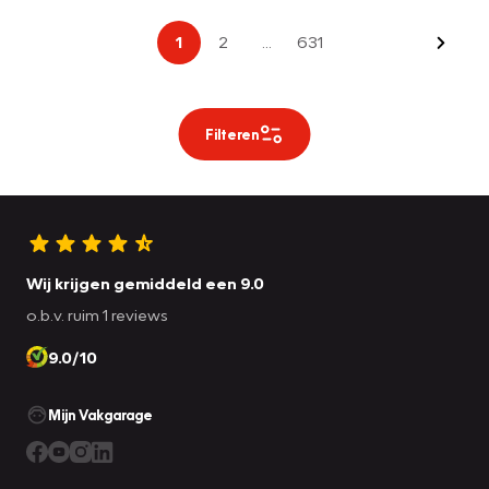
Volge
1
2
...
631
Filteren
Wij krijgen gemiddeld een 9.0
o.b.v. ruim 1 reviews
9.0/10
Mijn Vakgarage