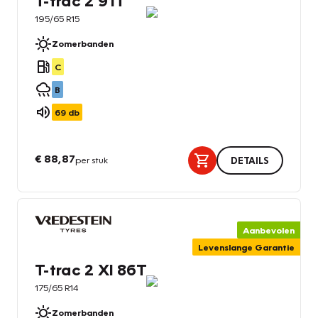
T-trac 2 91T
195/65 R15
Zomerbanden
C
B
69
db
€ 88,87
per stuk
DETAILS
Aanbevolen
Levenslange Garantie
T-trac 2 Xl 86T
175/65 R14
Zomerbanden