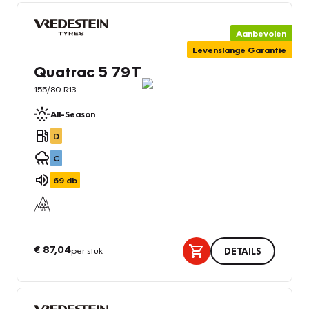
Aanbevolen
Levenslange Garantie
Quatrac 5 79T
155/80 R13
All-Season
D
C
69
db
€ 87,04
per stuk
DETAILS