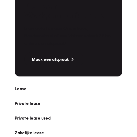
Plan een
Werkplaatsafspraak
Is uw auto toe aan Onderhoud,
Bandenwissel of een Vakantiecheck? Plan
online een afspraak!
Maak een afspraak
Lease
Private lease
Private lease used
Zakelijke lease