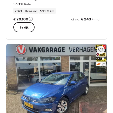
1.0 TSI Style
2021
Benzine
59.133 km
€ 20.100
€ 243
of v.a.
/mnd
Bekijk