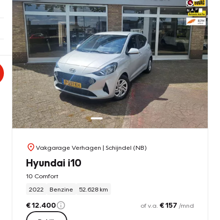
Vakgarage Verhagen
| Schijndel (NB)
Hyundai i10
10 Comfort
2022
Benzine
52.628 km
€ 12.400
€ 157
of v.a.
/mnd