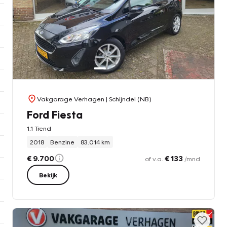
Vakgarage Verhagen
| Schijndel (NB)
Ford Fiesta
1.1 Trend
2018
Benzine
83.014 km
€ 9.700
€ 133
of v.a.
/mnd
Bekijk