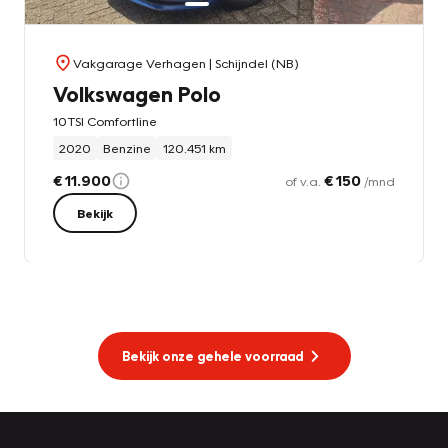
Vakgarage Verhagen
| Schijndel (NB)
Volkswagen Polo
10TSI Comfortline
2020
Benzine
120.451 km
€ 11.900
€ 150
of v.a.
/mnd
Bekijk
Bekijk onze gehele voorraad