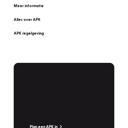
Meer informatie
Alles over APK
APK regelgeving
APK Keuring bij
Vakgarage!
Is het weer tijd voor de jaarlijkse APK? Ga
snel naar Vakgarage bij u in de buurt, en ga
zonder zorgen de weg op!
Plan een APK in