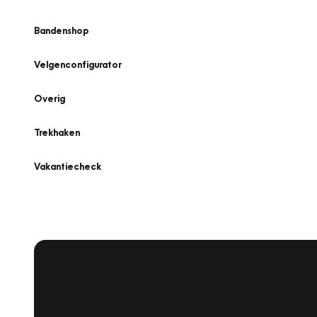
Bandenshop
Velgenconfigurator
Overig
Trekhaken
Vakantiecheck
Plan een
Werkplaatsafspraak