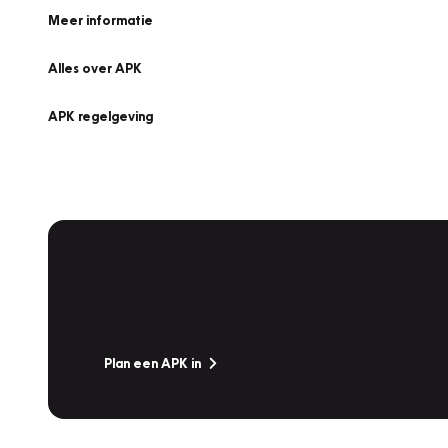
Meer informatie
Alles over APK
APK regelgeving
APK Keuring bij Vakgarage!
Is het weer tijd voor de jaarlijkse APK? Ga snel naar V
Plan een APK in