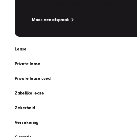
Is uw auto toe aan Onderhoud, Bandenwissel of een Va
Maak een afspraak
Lease
Private lease
Private lease used
Zakelijke lease
Zekerheid
Verzekering