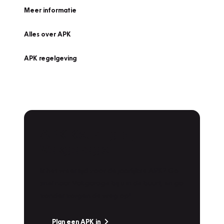
Meer informatie
Alles over APK
APK regelgeving
APK Keuring bij
Vakgarage!
Is het weer tijd voor de jaarlijkse APK? Ga
snel naar Vakgarage bij u in de buurt, en ga
zonder zorgen de weg op!
Plan een APK in