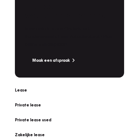
Plan een
Werkplaatsafspraak
Is uw auto toe aan Onderhoud,
Bandenwissel of een Vakantiecheck? Plan
online een afspraak!
Maak een afspraak
Lease
Private lease
Private lease used
Zakelijke lease