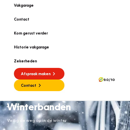
Vakgarage
Contact
Kom gerust verder
Historie vakgarage
Zekerheden
Afspraak maken
9.0/10
Contact
Winterbanden
Banden
Veilig de weg op in de winter