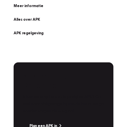
Meer informatie
Alles over APK
APK regelgeving
APK Keuring bij
Vakgarage!
Is het weer tijd voor de jaarlijkse APK? Ga
snel naar Vakgarage bij u in de buurt, en ga
zonder zorgen de weg op!
Plan een APK in