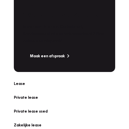
Plan een
Werkplaatsafspraak
Is uw auto toe aan Onderhoud,
Bandenwissel of een Vakantiecheck? Plan
online een afspraak!
Maak een afspraak
Lease
Private lease
Private lease used
Zakelijke lease