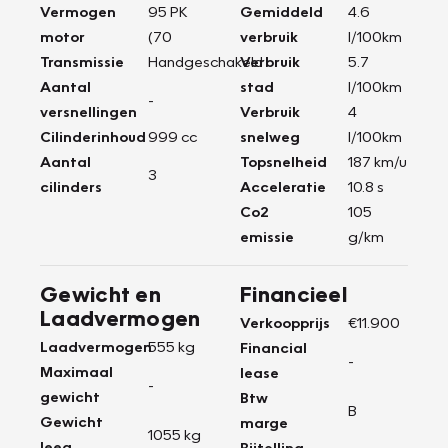
Vermogen
95 PK
Gemiddeld
4.6
motor
(70
verbruik
l/100km
Transmissie
Handgeschakeld
Verbruik
5.7
Aantal
stad
l/100km
-
versnellingen
Verbruik
4
Cilinderinhoud
999 cc
snelweg
l/100km
Aantal
Topsnelheid
187 km/u
3
cilinders
Acceleratie
10.8 s
Co2
105
emissie
g/km
Gewicht en
Financieel
Laadvermogen
Verkoopprijs
€11.900
Laadvermogen
555 kg
Financial
-
Maximaal
lease
-
gewicht
Btw
B
Gewicht
marge
1055 kg
leeg
Bijtelling