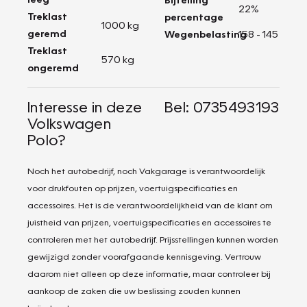
22%
Treklast
percentage
1000 kg
geremd
Wegenbelasting
158 - 145
Treklast
570 kg
ongeremd
Interesse in deze
Bel: 0735493193
Volkswagen
Polo?
Noch het autobedrijf, noch Vakgarage is verantwoordelijk
voor drukfouten op prijzen, voertuigspecificaties en
accessoires. Het is de verantwoordelijkheid van de klant om
juistheid van prijzen, voertuigspecificaties en accessoires te
controleren met het autobedrijf. Prijsstellingen kunnen worden
gewijzigd zonder voorafgaande kennisgeving. Vertrouw
daarom niet alleen op deze informatie, maar controleer bij
aankoop de zaken die uw beslissing zouden kunnen